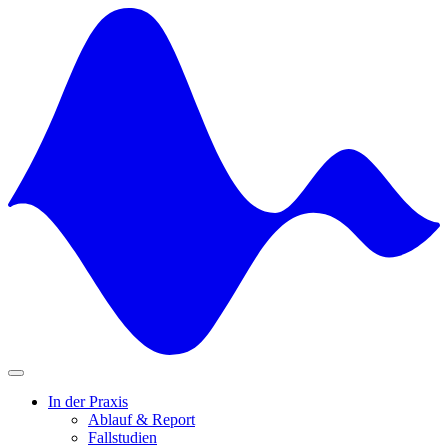
Skip
to
content
In der Praxis
Ablauf & Report
Fallstudien