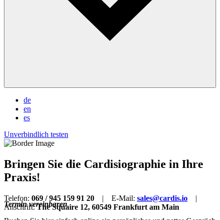
de
en
es
Unverbindlich testen
Bringen Sie die Cardisiographie in Ihre
Praxis!
Telefon:
069 / 945 159 91 20
| E-Mail:
sales@cardis.io
|
Termin vereinbaren
Anschrift:
The Squaire 12, 60549 Frankfurt am Main