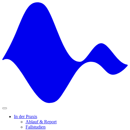
Skip
to
content
In der Praxis
Ablauf & Report
Fallstudien