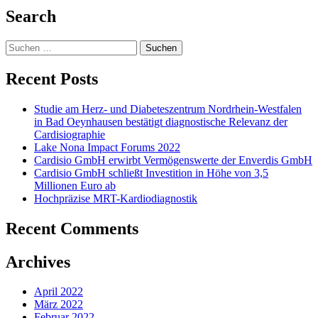
Search
Suchen
nach:
Recent Posts
Studie am Herz- und Diabeteszentrum Nordrhein-Westfalen
in Bad Oeynhausen bestätigt diagnostische Relevanz der
Cardisiographie
Lake Nona Impact Forums 2022
Cardisio GmbH erwirbt Vermögenswerte der Enverdis GmbH
Cardisio GmbH schließt Investition in Höhe von 3,5
Millionen Euro ab
Hochpräzise MRT-Kardiodiagnostik
Recent Comments
Archives
April 2022
März 2022
Februar 2022