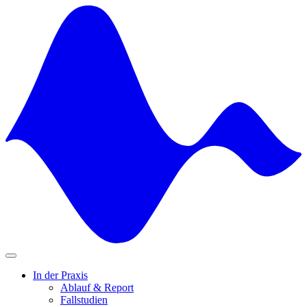
Skip
to
content
In der Praxis
Ablauf & Report
Fallstudien