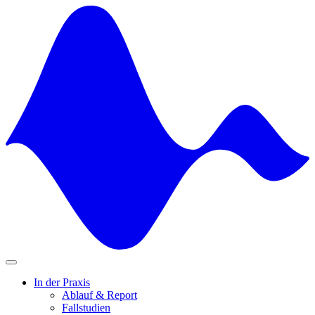
Skip
to
content
In der Praxis
Ablauf & Report
Fallstudien