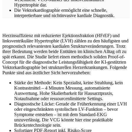
Hypertrophie dar.
Die Vektorkardiographie ermöglicht eine schnelle,
interpretierbare und nichtinvasive kardiale Diagnostik.
Herzinsuffizienz mit reduzierter Ejektionsfraktion (HFrEF) und
linksventrikuläre Hypertrophie (LVH) zählen zu den häufigsten und
prognostisch relevantesten kardialen Strukturveränderungen. Trotz
ihrer Bedeutung werden beide Entitäten im klinischen Alltag oft zu
spät erkannt. Die Studie liefert einen methodisch soliden Proof-of-
Concept für die diagnostische Leistungsfähigkeit der KI-gestützten
Vektorkardiographie bei strukturellen Herzerkrankungen. Folgende
Punkte sind aus ärztlicher Sicht hervorzuheben:
Stärke der Methode: Kein Spezialist, keine Strahlung, kein
Kontrastmittel – 4 Minuten Messung, automatisierte
Auswertung. Hohe Skalierbarkeit für Hausarztpraxis,
Notaufnahme oder ressourcenlimitierte Settings.
Diagnostische Lücke: Gerade die Früherkennung einer LVH
oder eingeschränkten systolischen LV-Funktion – bevor
Symptome entstehen – ist mit dem Standard-EKG
unzuverlässig. Die VCG könnte hier eine praktikable
Brückentechnologie sein.
Sofortiger PDF-Report inkl. Risiko-Score