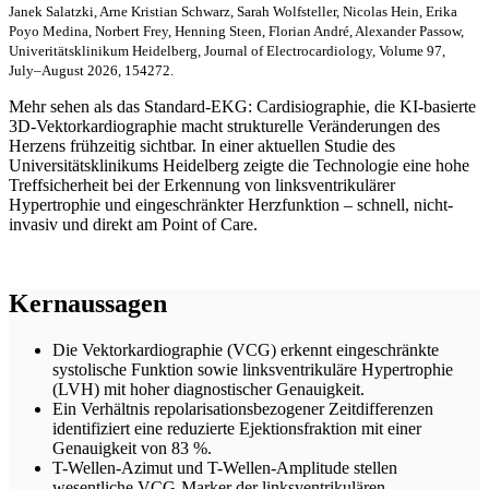
Janek Salatzki, Arne Kristian Schwarz, Sarah Wolfsteller, Nicolas Hein, Erika
Poyo Medina, Norbert Frey, Henning Steen, Florian André, Alexander Passow,
Univeritätsklinikum Heidelberg, Journal of Electrocardiology, Volume 97,
July–August 2026, 154272.
Mehr sehen als das Standard-EKG: Cardisiographie, die KI-basierte
3D-Vektorkardiographie macht strukturelle Veränderungen des
Herzens frühzeitig sichtbar. In einer aktuellen Studie des
Universitätsklinikums Heidelberg zeigte die Technologie eine hohe
Treffsicherheit bei der Erkennung von linksventrikulärer
Hypertrophie und eingeschränkter Herzfunktion – schnell, nicht-
invasiv und direkt am Point of Care.
Kernaussagen
Die Vektorkardiographie (VCG) erkennt eingeschränkte
systolische Funktion sowie linksventrikuläre Hypertrophie
(LVH) mit hoher diagnostischer Genauigkeit.
Ein Verhältnis repolarisationsbezogener Zeitdifferenzen
identifiziert eine reduzierte Ejektionsfraktion mit einer
Genauigkeit von 83 %.
T-Wellen-Azimut und T-Wellen-Amplitude stellen
wesentliche VCG-Marker der linksventrikulären