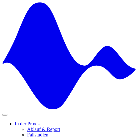
Skip
to
content
In der Praxis
Ablauf & Report
Fallstudien