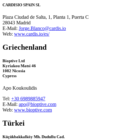
CARDISIO SPAIN SL
Plaza Ciudad de Salta, 1, Planta 1, Puerta C
28043 Madrid
E-Mail:
Jorge.Blanco@cardis.io
Web:
www.cardis.io/es/
Griechenland
Bioptive Ltd
Kyriakou Matsi 46
1082 Nicosia
Cypress
Apo Koukoulidis
Tel:
+30 6989885947
E-Mail:
apo@bioptive.com
Web:
www.bioptive.com
Türkei
Küçükbakkalköy Mh. Dudullu Cad.