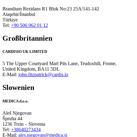
Brandium Rezidans R1 Blok No:23 25A/141-142
Ataşehir/İstanbul
Türkiye
Tel:
+90 506 962 01 12
Großbritannien
CARDISIO UK LIMITED
5 The Upper Courtyard Marl Pits Lane, Trudoxhill, Frome,
United Kingdom, BA11 5DL
E-Mail:
john.fitzpatrick@cardis.io
Slowenien
MEDICA d.o.o.
Aleš Njegovan
Špruha 44
1236 Trzin – Slovenia
Tel:
+38640273434
E-Mail:
ales.njegovan@medica.si